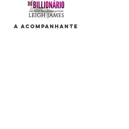
A Acompanhante
do Bilionário
O amor não custa nada... exceto tudo.